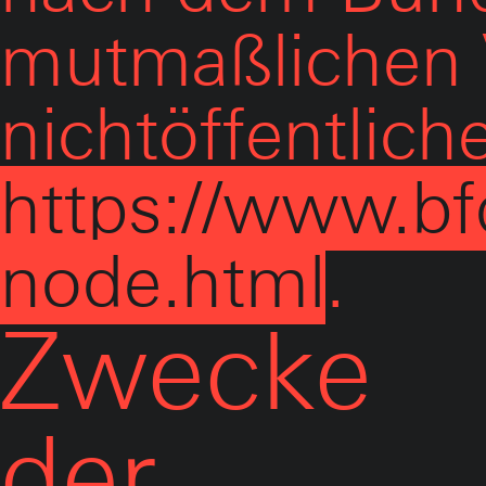
mutmaßlichen V
nichtöffentlich
https://www.bf
node.html
.
Zwecke
der